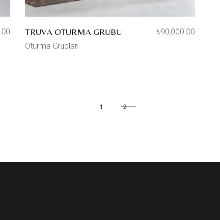
TRUVA OTURMA GRUBU
.00
₺
90,000.00
Oturma Grupları
1
2